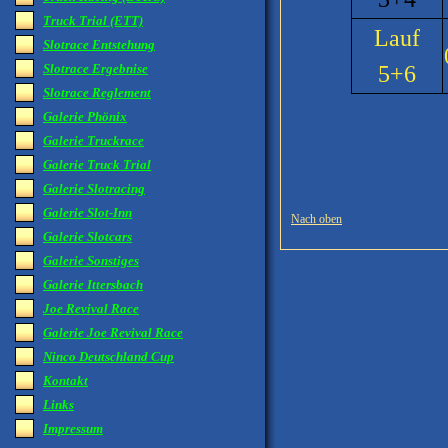
Truck Trial (ETT)
Lauf
Slotrace Entstehung
Slotrace Ergebnise
5+6
Slotrace Reglement
Galerie Phönix
Galerie Truckrace
Galerie Truck Trial
Galerie Slotracing
Galerie Slot-Inn
Nach oben
Galerie Slotcars
Galerie Sonstiges
Galerie Ittersbach
Joe Revival Race
Galerie Joe Revival Race
Ninco Deutschland Cup
Kontakt
Links
Impressum