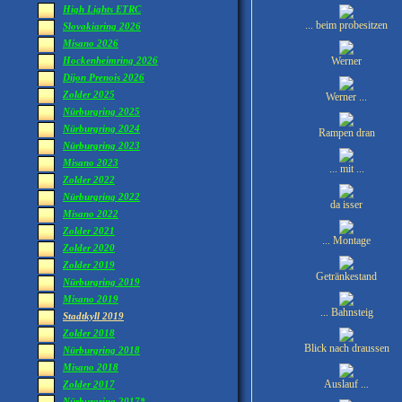
High Lights ETRC
... beim probesitzen
Slovakiaring 2026
Misano 2026
Werner
Hockenheimring 2026
Dijon Prenois 2026
Zolder 2025
Werner ...
Nürburgring 2025
Nürburgring 2024
Rampen dran
Nürburgring 2023
Misano 2023
... mit ...
Zolder 2022
Nürburgring 2022
da isser
Misano 2022
Zolder 2021
... Montage
Zolder 2020
Zolder 2019
Getränkestand
Nürburgring 2019
Misano 2019
... Bahnsteig
Stadtkyll 2019
Zolder 2018
Blick nach draussen
Nürburgring 2018
Misano 2018
Auslauf ...
Zolder 2017
Nürburgring 2017*