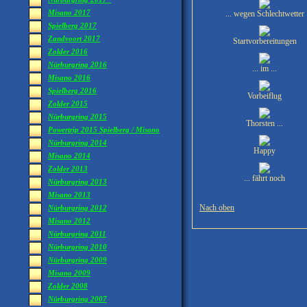
Misano 2017
... wegen Schlechtwetter
Spielberg 2017
Zandvoort 2017
Startvorbereitungen
Zolder 2016
Nürburgring 2016
... im ...
Misano 2016
Spielberg 2016
Vorbeiflug
Zolder 2015
Nürburgring 2015
Thorsten ...
Powertrip 2015 Spielberg / Misano
Nürburgring 2014
Happy
Misano 2014
Zolder 2013
... fährt noch
Nürburgring 2013
Misano 2013
Nach oben
Nürburgring 2012
Misano 2012
Nürburgring 2011
Nürburgring 2010
Nürburgring 2009
Misano 2009
Zolder 2008
Nürburgring 2007