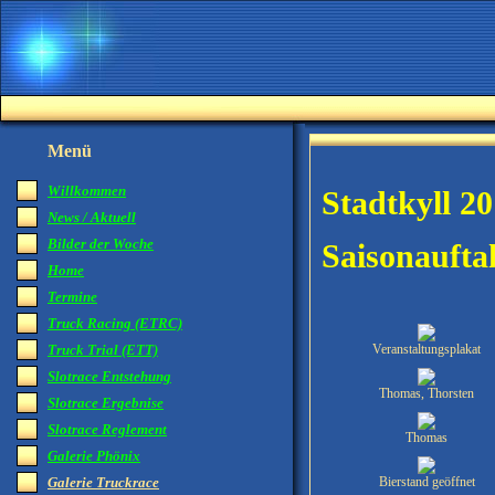
Menü
Willkommen
Stadtkyll 2
News / Aktuell
Bilder der Woche
Saisonaufta
Home
Termine
Truck Racing (ETRC)
Truck Trial (ETT)
Veranstaltungsplakat
Slotrace Entstehung
Thomas, Thorsten
Slotrace Ergebnise
Slotrace Reglement
Thomas
Galerie Phönix
Galerie Truckrace
Bierstand geöffnet