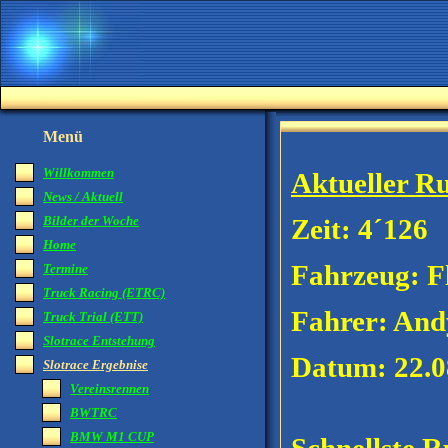
Menü
Willkommen
Aktueller R
News / Aktuell
Bilder der Woche
Zeit: 4´126
Home
Fahrzeug: F
Termine
Truck Racing (ETRC)
Fahrer: And
Truck Trial (ETT)
Slotrace Entstehung
Datum: 22.0
Slotrace Ergebnise
Vereinsrennen
BWTRC
BMW M1 CUP