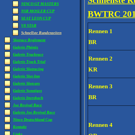
Schnellste
NINCO GT MASTERS
NSR MOSLER CUP
BWTRC 20
SEAT LEON CUP
V8 STAR
Rennen 1
Schnellste Rundenzeiten
Slotrace Reglement
BR
Galerie Phönix
Galerie Truckrace
Rennen 2
Galerie Truck Trial
KR
Galerie Slotracing
Galerie Slot-Inn
Galerie Slotcars
Rennen 3
Galerie Sonstiges
BR
Galerie Ittersbach
Joe Revival Race
Galerie Joe Revival Race
Ninco Deutschland Cup
Rennen 4
Kontakt
Links