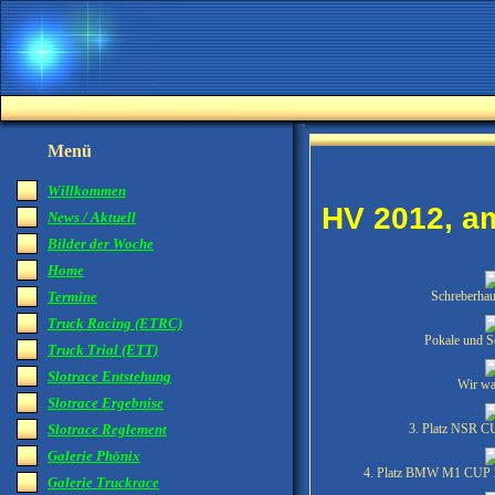
Menü
Willkommen
HV 2012, a
News / Aktuell
Bilder der Woche
Home
Termine
Schreberha
Truck Racing (ETRC)
Pokale und Se
Truck Trial (ETT)
Slotrace Entstehung
Wir war
Slotrace Ergebnise
Slotrace Reglement
3. Platz NSR C
Galerie Phönix
4. Platz BMW M1 CUP 20
Galerie Truckrace