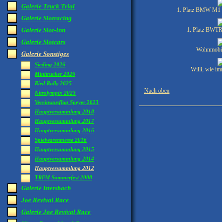
Galerie Truck Trial
1. Platz BMW M1 
Galerie Slotracing
Galerie Slot-Inn
1. Platz BWT
Galerie Slotcars
Wohnmobil
Galerie Sonstiges
Sieding 2026
Willi, wie im
Minitrucker 2026
Ried Rally 2025
Nach oben
Nitrolympix 2023
Vereinsausflug Speyer 2023
Hauptversammlung 2018
Hauptversammlung 2017
Hauptversammlung 2016
Spielwarenmesse 2016
Hauptversammlung 2015
Hauptversammlung 2014
Hauptversammlung 2012
TRFM Sommerfest 2008
Galerie Ittersbach
Joe Revival Race
Galerie Joe Revival Race