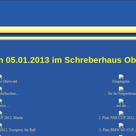
m 05.01.2013 im Schreberhaus O
us Oberwald
Eingangstür
ktflaschen...
... für die Siegerehru
ten ...
... auf die ...
UP 2012, Martin
2. Platz NSR CUP 2012,
12, Trostpreis für Ralf
3. Platz BMW M1 CUP,