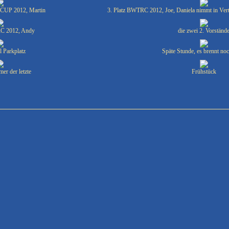
CUP 2012, Martin
3. Platz BWTRC 2012, Joe, Daniela nimmt in Ver
RC 2012, Andy
die zwei 2. Vorständ
 Parkplatz
Späte Stunde, es brennt noc
mer der letzte
Frühstück