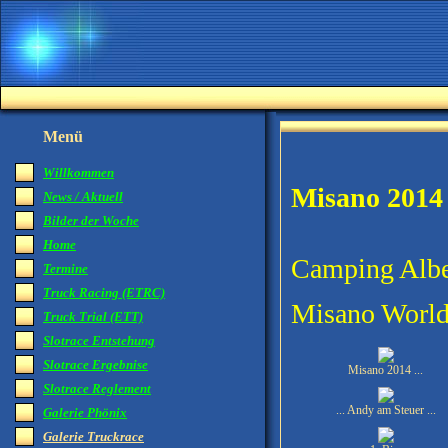
Menü
Willkommen
Misano 2014
News / Aktuell
Bilder der Woche
Home
Camping Alber
Termine
Truck Racing (ETRC)
Misano World
Truck Trial (ETT)
Slotrace Entstehung
Slotrace Ergebnise
Misano 2014 ...
Slotrace Reglement
... Andy am Steuer ...
Galerie Phönix
Galerie Truckrace