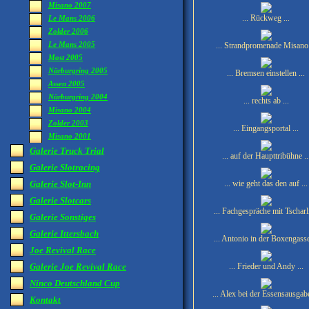
Misano 2007
... Rückweg ...
Le Mans 2006
Zolder 2006
Le Mans 2005
... Strandpromenade Misano 
Most 2005
Nürburgring 2005
... Bremsen einstellen ...
Assen 2005
Nürburgring 2004
... rechts ab ...
Misano 2004
Zolder 2003
... Eingangsportal ...
Misano 2001
Galerie Truck Trial
... auf der Haupttribühne ..
Galerie Slotracing
Galerie Slot-Inn
... wie geht das den auf ...
Galerie Slotcars
... Fachgespräche mit Tscharli
Galerie Sonstiges
Galerie Ittersbach
... Antonio in der Boxengasse 
Joe Revival Race
Galerie Joe Revival Race
... Frieder und Andy ...
Ninco Deutschland Cup
... Alex bei der Essensausgabe
Kontakt