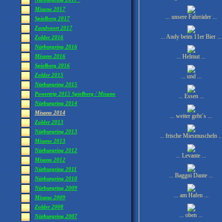
Misano 2017
... unsere Fahrräder ...
Spielberg 2017
Zandvoort 2017
... Andy beim 11er Bier ...
Zolder 2016
Nürburgring 2016
... Helmut ...
Misano 2016
Spielberg 2016
Zolder 2015
... und ...
Nürburgring 2015
Powertrip 2015 Spielberg / Misano
... Essen ...
Nürburgring 2014
Misano 2014
... weiter geht´s ...
Zolder 2013
Nürburgring 2013
... frische Miesmuscheln ..
Misano 2013
Nürburgring 2012
... Levante ...
Misano 2012
Nürburgring 2011
... Baggni Dante ...
Nürburgring 2010
Nürburgring 2009
... am Hafen ...
Misano 2009
Zolder 2008
... oben ...
Nürburgring 2007