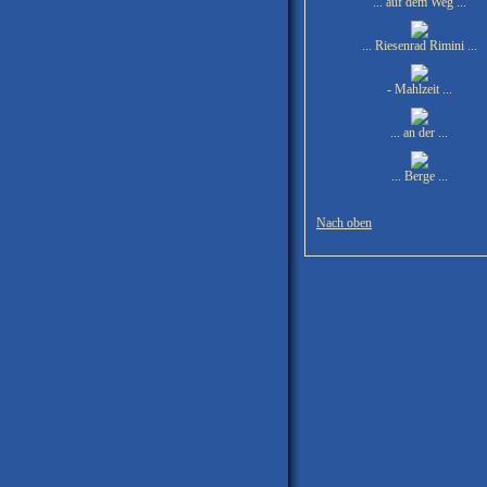
... auf dem Weg ...
... Riesenrad Rimini ...
- Mahlzeit ...
... an der ...
... Berge ...
Nach oben