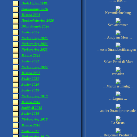
... 1. Bier ...
High Lights ETRC
Slovakiaring 2026
... Keramikabteilung ...
Misano 2026
Hockenheimring 2026
... Schlafzimmer ...
Dijon Prenois 2026
Zolder 2025
... Andy im Meer ...
Nürburgring 2025
Nürburgring 2024
... erste Strandberührungen .
Nürburgring 2023
Misano 2023
Zolder 2022
.... Salata Frutti di Mare ...
Nürburgring 2022
Misano 2022
... verladen ...
Zolder 2021
Zolder 2020
... Martin ist mutig ...
Zolder 2019
Nürburgring 2019
... Lagune ...
Misano 2019
Stadtkyll 2019
... an der Strandpromenade .
Zolder 2018
Nürburgring 2018
... La Siesta ...
Misano 2018
Zolder 2017
... Regionale Produkte ...
Nürburgring 2017*