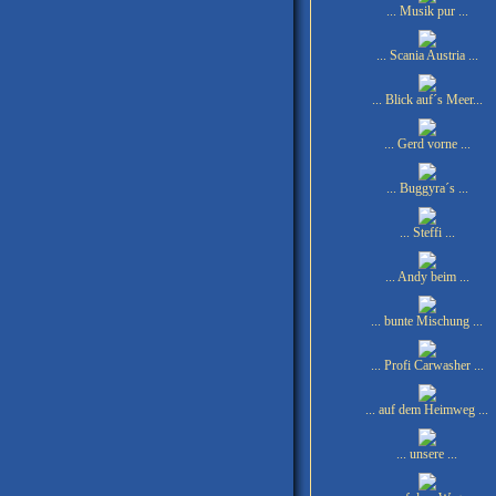
... Musik pur ...
... Scania Austria ...
... Blick auf´s Meer...
... Gerd vorne ...
... Buggyra´s ...
... Steffi ...
... Andy beim ...
... bunte Mischung ...
... Profi Carwasher ...
... auf dem Heimweg ...
... unsere ...