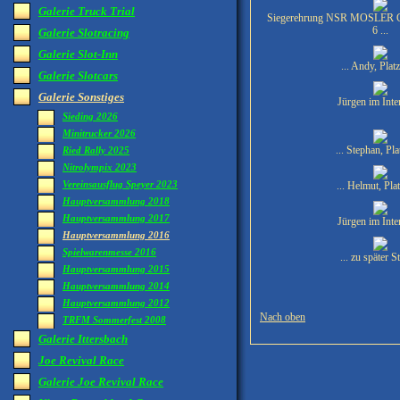
Galerie Truck Trial
Siegerehrung NSR MOSLER CU
6 ...
Galerie Slotracing
Galerie Slot-Inn
... Andy, Platz
Galerie Slotcars
Galerie Sonstiges
Jürgen im Inte
Sieding 2026
Minitrucker 2026
... Stephan, Plat
Ried Rally 2025
Nitrolympix 2023
Vereinsausflug Speyer 2023
... Helmut, Plat
Hauptversammlung 2018
Hauptversammlung 2017
Jürgen im Inte
Hauptversammlung 2016
Spielwarenmesse 2016
... zu später S
Hauptversammlung 2015
Hauptversammlung 2014
Hauptversammlung 2012
Nach oben
TRFM Sommerfest 2008
Galerie Ittersbach
Joe Revival Race
Galerie Joe Revival Race