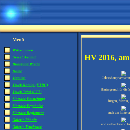
Menü
Willkommen
HV 2016, am
News / Aktuell
Bilder der Woche
Home
Termine
Jahreshauptversam
Truck Racing (ETRC)
Hintergrund für die 
Truck Trial (ETT)
Slotrace Entstehung
Jürgen, Martin,
Slotrace Ergebnise
Slotrace Reglement
auch am hintere
Galerie Phönix
... und stellvertretend 
Galerie Truckrace