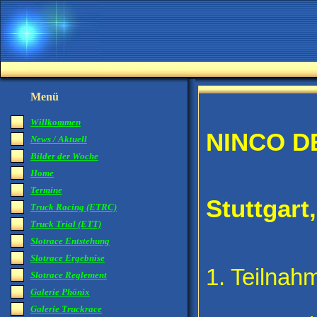
Menü
Willkommen
NINCO D
News / Aktuell
Bilder der Woche
Home
Termine
Stuttgart
Truck Racing (ETRC)
Truck Trial (ETT)
Slotrace Entstehung
Slotrace Ergebnise
1. Teilna
Slotrace Reglement
Galerie Phönix
Galerie Truckrace