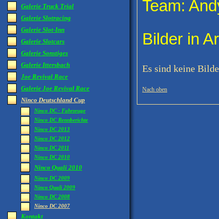
Team: And
Galerie Truck Trial
Galerie Slotracing
Galerie Slot-Inn
Bilder in Ar
Galerie Slotcars
Galerie Sonstiges
Galerie Ittersbach
Es sind keine Bilde
Joe Revival Race
Galerie Joe Revival Race
Nach oben
Ninco Deutschland Cup
Ninco DC - Fahrzeuge
Ninco DC Rennberichte
Ninco DC 2013
Ninco DC 2012
Ninco DC 2011
Ninco DC 2010
Ninco Quali 2010
Ninco DC 2009
Ninco Quali 2009
Ninco DC 2008
Ninco DC 2007
Kontakt