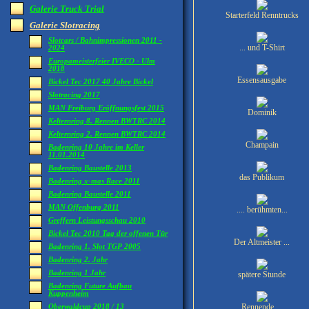
Galerie Truck Trial
Starterfeld Renntrucks
Galerie Slotracing
Slotcars / Bahnimpressionen 2011 -
... und T-Shirt
2024
Europameisterfeier IVECO - Ulm
2018
Essensausgabe
Bickel Tec 2017 40 Jahre Bickel
Slotracing 2017
MAN Freiburg Eröffnungsfest 2015
Dominik
Kelternring 8. Rennen BWTRC 2014
Kelternring 2. Rennen BWTRC 2014
Champain
Badenring 10 Jahre im Keller
11.01.2014
Badenring Baustelle 2013
das Publikum
Badenring x-mas Race 2011
Badenring Baustelle 2011
MAN Offenburg 2011
.... berühmten...
Greffern Leistungsschau 2010
Bickel Tec 2010 Tag der offenen Tür
Der Altmeister ...
Badenring 1. Slot TGP 2005
Badenring 2. Jahr
Badenring 1 Jahr
spätere Stunde
Badenring Future Aufbau
Kuppenheim
Rennende ...
Oberwaldcup 2018 / 13