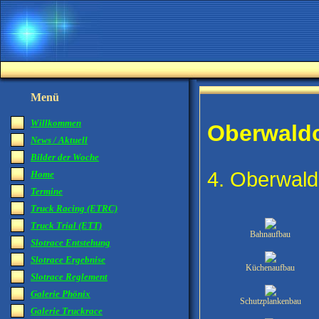
Menü
Willkommen
Oberwald
News / Aktuell
Bilder der Woche
4. Oberwal
Home
Termine
Truck Racing (ETRC)
Truck Trial (ETT)
Bahnaufbau
Slotrace Entstehung
Slotrace Ergebnise
Küchenaufbau
Slotrace Reglement
Galerie Phönix
Schutzplankenbau
Galerie Truckrace