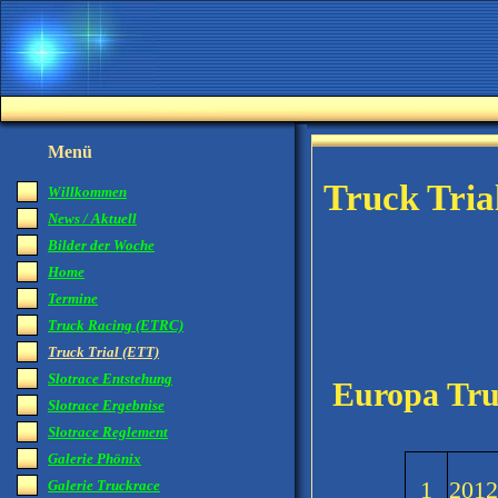
Menü
Truck Tria
Willkommen
News / Aktuell
Bilder der Woche
Home
Termine
Truck Racing (ETRC)
Te
Truck Trial (ETT)
Slotrace Entstehung
Europa Tru
Slotrace Ergebnise
Slotrace Reglement
Galerie Phönix
1
201
Galerie Truckrace