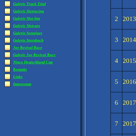
Galerie Truck Trial
Galerie Slotracing
2
201
Galerie Slot-Inn
Galerie Slotcars
Galerie Sonstiges
3
201
Galerie Ittersbach
Joe Revival Race
Galerie Joe Revival Race
4
201
Ninco Deutschland Cup
Kontakt
Links
5
201
Impressum
6
201
7
201