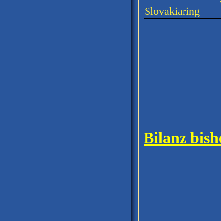
Slovakiaring
Bilanz bish
12 Re
8 L
97 R