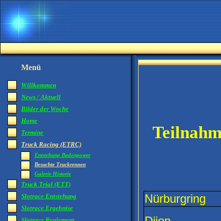
Menü
Willkommen
News / Aktuell
Bilder der Woche
Home
Teilnahm
Termine
Truck Racing (ETRC)
Entstehung Badenpower
Besuchte Truckrennen
Galerie Historie
Truck Trial (ETT)
Nürburgring
Slotrace Entstehung
Slotrace Ergebnise
Dijon
Slotrace Reglement