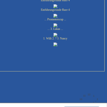
Einführungsrunde Race 4
Einführungsrunde Race 4
... Promotorscup ...
... 3. Lukas ...
1. Willi 2. ? 3. Nancy
12
11
1
10
2
9
3