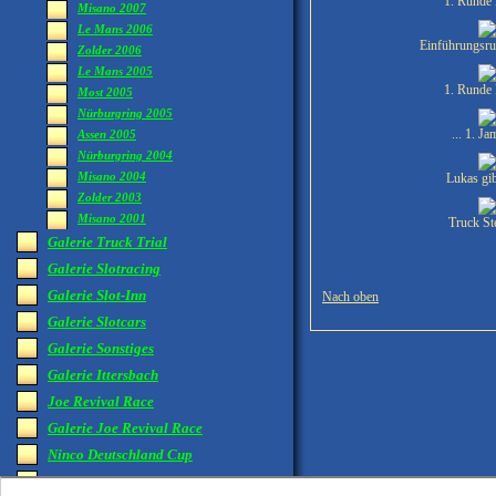
1. Runde 
Misano 2007
Le Mans 2006
Einführungsru
Zolder 2006
Le Mans 2005
1. Runde 
Most 2005
Nürburgring 2005
... 1. Jam
Assen 2005
Nürburgring 2004
Misano 2004
Lukas gib
Zolder 2003
Misano 2001
Truck Ste
Galerie Truck Trial
Galerie Slotracing
Galerie Slot-Inn
Nach oben
Galerie Slotcars
Galerie Sonstiges
Galerie Ittersbach
Joe Revival Race
Galerie Joe Revival Race
Ninco Deutschland Cup
Kontakt