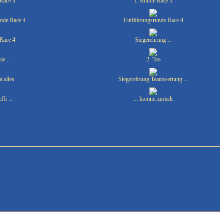
Race 3
1. Runde Race 3
nde Race 4
Einführungsrunde Race 4
Race 4
Siegerehrung ...
ie ...
2. Teo
t alles
Siegerehrung Teamwertung ...
ffi ...
... kommt zurück