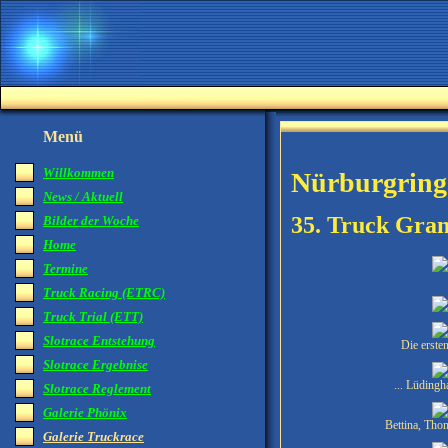
Menü
Willkommen
Nürburgring
News / Aktuell
35. Truck Gran
Bilder der Woche
Home
Termine
Truck Racing (ETRC)
Truck Trial (ETT)
Slotrace Entstehung
Die erste
Slotrace Ergebnise
... Lüdingh
Slotrace Reglement
Galerie Phönix
Bettina, Tho
Galerie Truckrace