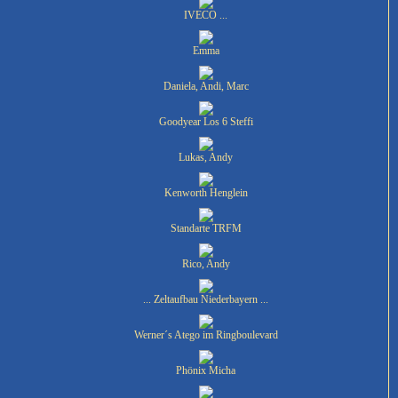
IVECO ...
Emma
Daniela, Andi, Marc
Goodyear Los 6 Steffi
Lukas, Andy
Kenworth Henglein
Standarte TRFM
Rico, Andy
... Zeltaufbau Niederbayern ...
Werner´s Atego im Ringboulevard
Phönix Micha