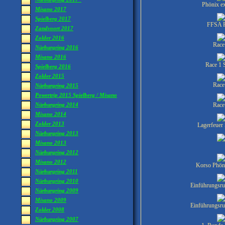
Phönix 
Misano 2017
Spielberg 2017
FFSA 
Zandvoort 2017
Zolder 2016
Race
Nürburgring 2016
Misano 2016
Race 1 S
Spielberg 2016
Zolder 2015
Race
Nürburgring 2015
Powertrip 2015 Spielberg / Misano
Race
Nürburgring 2014
Misano 2014
Zolder 2013
Lagerfeuer
Nürburgring 2013
Misano 2013
Nürburgring 2012
Misano 2012
Korso Phön
Nürburgring 2011
Nürburgring 2010
Einführungsru
Nürburgring 2009
Misano 2009
Einführungsru
Zolder 2008
Nürburgring 2007