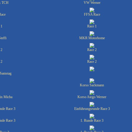
ex TCH
VW Werner
Race
FFSA Race
 1
Race 1
teffi
MKR Motorhome
 2
Race 2
 2
Race 2
 Samstag
Korso Sackmann
ix Micha
Korso Atego Werner
nde Race 3
Einführungsrunde Race 3
nde Race 3
1. Runde Race 3