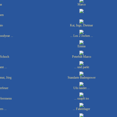
a
Marco
chen
io
Kai, Inge, Dietmar
oodyear ...
... Los 2 Jochen ...
Emma
Schoch
Peterbilt Marco
mt ...
... und parkt
mut, Jörg
Standarte Badenpower
erfeuer
Ufo landet ...
 Herrmenn
... ozapft iss
rs ...
... Fahrerlager