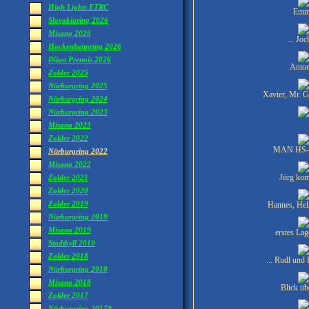
High Lights ETRC
Emm
Slovakiaring 2026
Misano 2026
... Jo
Hockenheimring 2026
Dijon Prenois 2026
Anton
Zolder 2025
Nürburgring 2025
Xavier, Mr. G
Nürburgring 2024
Nürburgring 2023
Misano 2023
Zolder 2022
MAN HS-
Nürburgring 2022
Misano 2022
Jörg kom
Zolder 2021
Zolder 2020
Zolder 2019
Hannes, Hel
Nürburgring 2019
Misano 2019
erstes Lag
Stadtkyll 2019
Zolder 2018
... Rudl und
Nürburgring 2018
Misano 2018
Blick übe
Zolder 2017
Nürburgring 2017*